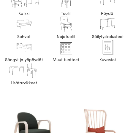
Kaikki
Tuolit
Pöydät
Sohvat
Nojatuolit
Säilytyskalusteet
Sängyt ja yöpöydät
Muut tuotteet
Kuvastot
Lisätarvikkeet