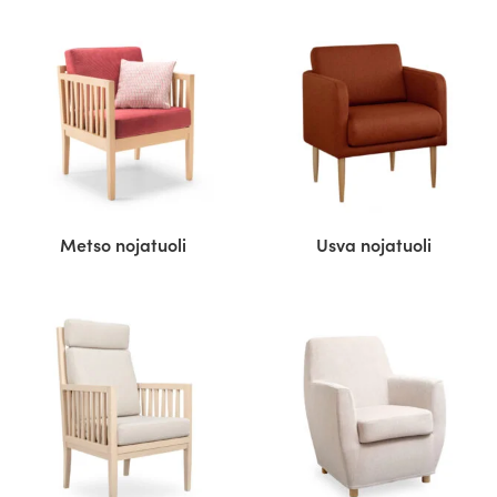
Metso nojatuoli
Usva nojatuoli