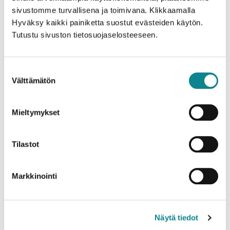
sivustomme turvallisena ja toimivana. Klikkaamalla
Jukola keinutuoli
Kotoisa nojatuoli
Hyväksy kaikki painiketta suostut evästeiden käytön.
Tutustu sivuston tietosuojaselosteeseen.
Suostumuksen
Välttämätön
valinta
Mieltymykset
Tilastot
Jukola nojatuoli
Sella keinutuoli
Markkinointi
Näytä tiedot