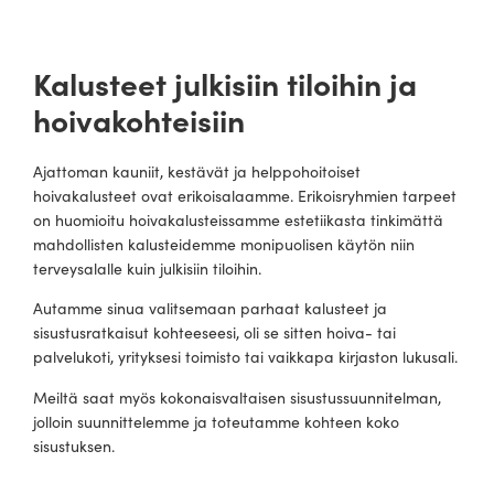
Kalusteet julkisiin tiloihin ja
hoivakohteisiin
Ajattoman kauniit, kestävät ja helppohoitoiset
hoivakalusteet ovat erikoisalaamme. Erikoisryhmien tarpeet
on huomioitu hoivakalusteissamme estetiikasta tinkimättä
mahdollisten kalusteidemme monipuolisen käytön niin
terveysalalle kuin julkisiin tiloihin.
Autamme sinua valitsemaan parhaat kalusteet ja
sisustusratkaisut kohteeseesi, oli se sitten hoiva- tai
palvelukoti, yrityksesi toimisto tai vaikkapa kirjaston lukusali.
Meiltä saat myös kokonaisvaltaisen sisustussuunnitelman,
jolloin suunnittelemme ja toteutamme kohteen koko
sisustuksen.