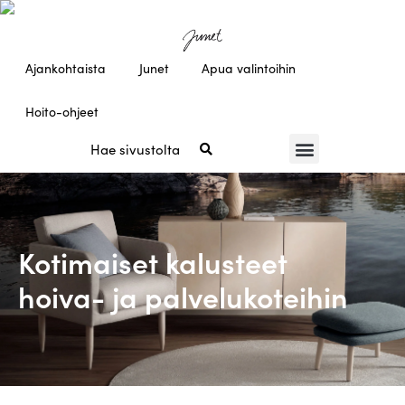
Ajankohtaista
Junet
Apua valintoihin
Hoito-ohjeet
Kotimaiset kalusteet
hoiva- ja palvelukoteihin