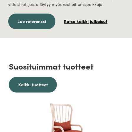
yhteistilat, joista löytyy myös rauhoittumispaikkoja.
Katso kaikki julkaisut
Lue referenssi
Suosituimmat tuotteet
Kaikki tuotteet