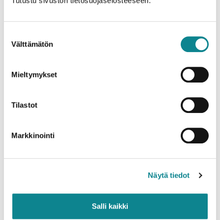
Tutustu sivuston tietosuojaselosteeseen.
Suostumuksen
Välttämätön
valinta
Mieltymykset
Tilastot
Markkinointi
Näytä tiedot
Salli kaikki