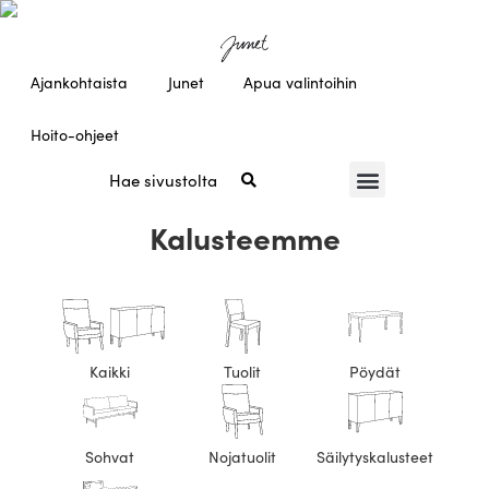
Ajankohtaista
Junet
Apua valintoihin
Hoito-ohjeet
Kalusteemme
Kaikki
Tuolit
Pöydät
Sohvat
Nojatuolit
Säilytyskalusteet