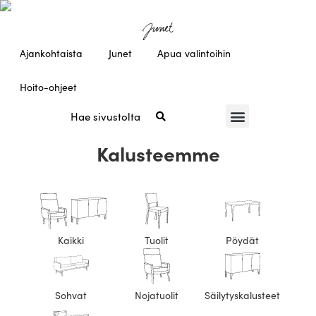
Ajankohtaista
Junet
Apua valintoihin
Hoito-ohjeet
Kalusteemme
Kaikki
Tuolit
Pöydät
Sohvat
Nojatuolit
Säilytyskalusteet