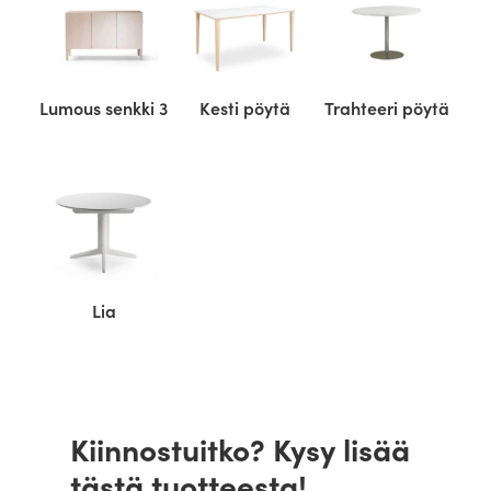
Lumous senkki 3
Kesti pöytä
Trahteeri pöytä
Lia
Kiinnostuitko? Kysy lisää
tästä tuotteesta!