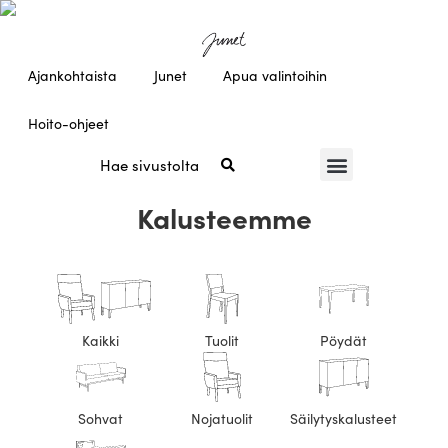
Ajankohtaista
Junet
Apua valintoihin
Hoito-ohjeet
Kalusteemme
Kaikki
Tuolit
Pöydät
Sohvat
Nojatuolit
Säilytyskalusteet