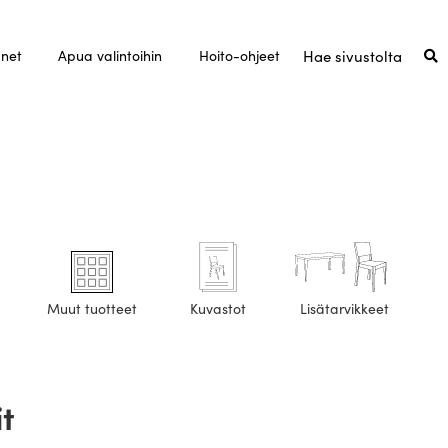
unet
Apua valintoihin
Hoito-ohjeet
Muut tuotteet
Kuvastot
Lisätarvikkeet
it