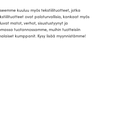
seemme kuuluu myös tekstiilituotteet, jotka
ekstiilituotteet ovat paloturvallisia, kankaat myös
vat matot, verhot, sisustustyynyt ja
t omassa tuotannossamme, muihin tuotteisiin
malaiset kumppanit. Kysy lisää myynnistämme!