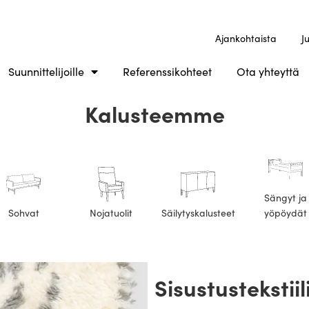
Ajankohtaista
J
Suunnittelijoille
Referenssikohteet
Ota yhteyttä
Kalusteemme
Sängyt ja
Sohvat
Nojatuolit
Säilytyskalusteet
yöpöydät
Sisustustekstiil