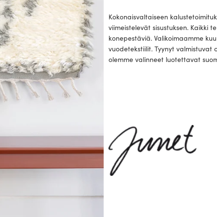
Kokonaisvaltaiseen kalustetoimituk
viimeistelevät sisustuksen. Kaikki t
konepestäviä. Valikoimaamme kuulu
vuodetekstiilit. Tyynyt valmistuva
olemme valinneet luotettavat suo