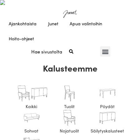
Ajankohtaista
Junet
Apua valintoihin
Hoito-ohjeet
Kalusteemme
Kaikki
Tuolit
Pöydät
Sohvat
Nojatuolit
Säilytyskalusteet