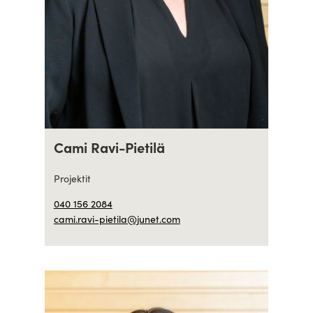
Cami Ravi-Pietilä
Projektit
040 156 2084
cami.ravi-pietila@junet.com