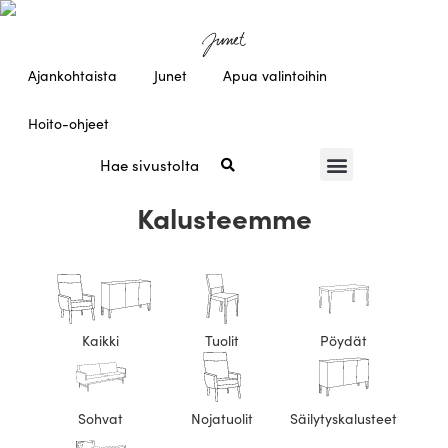
Ajankohtaista
Junet
Apua valintoihin
Hoito-ohjeet
Kalusteemme
Kaikki
Tuolit
Pöydät
Sohvat
Nojatuolit
Säilytyskalusteet