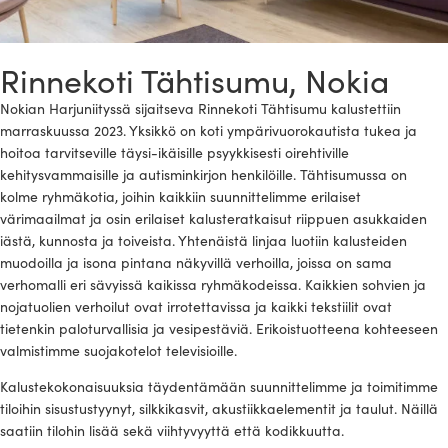
Rinnekoti Tähtisumu, Nokia
Nokian Harjuniityssä sijaitseva Rinnekoti Tähtisumu kalustettiin
marraskuussa 2023. Yksikkö on koti ympärivuorokautista tukea ja
hoitoa tarvitseville täysi-ikäisille psyykkisesti oirehtiville
kehitysvammaisille ja autisminkirjon henkilöille. Tähtisumussa on
kolme ryhmäkotia, joihin kaikkiin suunnittelimme erilaiset
värimaailmat ja osin erilaiset kalusteratkaisut riippuen asukkaiden
iästä, kunnosta ja toiveista. Yhtenäistä linjaa luotiin kalusteiden
muodoilla ja isona pintana näkyvillä verhoilla, joissa on sama
verhomalli eri sävyissä kaikissa ryhmäkodeissa. Kaikkien sohvien ja
nojatuolien verhoilut ovat irrotettavissa ja kaikki tekstiilit ovat
tietenkin paloturvallisia ja vesipestäviä. Erikoistuotteena kohteeseen
valmistimme suojakotelot televisioille.
Kalustekokonaisuuksia täydentämään suunnittelimme ja toimitimme
tiloihin sisustustyynyt, silkkikasvit, akustiikkaelementit ja taulut. Näillä
saatiin tilohin lisää sekä viihtyvyyttä että kodikkuutta.