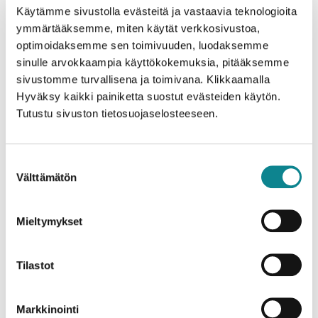
Käytämme sivustolla evästeitä ja vastaavia teknologioita
ymmärtääksemme, miten käytät verkkosivustoa,
optimoidaksemme sen toimivuuden, luodaksemme
sinulle arvokkaampia käyttökokemuksia, pitääksemme
sivustomme turvallisena ja toimivana. Klikkaamalla
Hyväksy kaikki painiketta suostut evästeiden käytön.
Usva kulmasohva
Tutustu sivuston tietosuojaselosteeseen.
Suostumuksen
Välttämätön
valinta
Mieltymykset
Tilastot
Usva divaani
Markkinointi