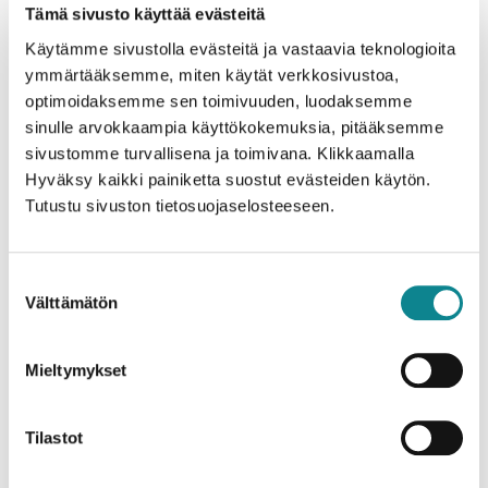
Tuolivaunu
Tämä sivusto käyttää evästeitä
Käytämme sivustolla evästeitä ja vastaavia teknologioita
ymmärtääksemme, miten käytät verkkosivustoa,
Helposti liikuteltava tuolivaunu tukevaa metallia lukittavilla
optimoidaksemme sen toimivuuden, luodaksemme
pyörillä. Soveltuu pinottaville Beat- ja Siro tuoleille.
sinulle arvokkaampia käyttökokemuksia, pitääksemme
sivustomme turvallisena ja toimivana. Klikkaamalla
Hyväksy kaikki painiketta suostut evästeiden käytön.
Tutustu sivuston tietosuojaselosteeseen.
Suostumuksen
Välttämätön
valinta
Mieltymykset
Tilastot