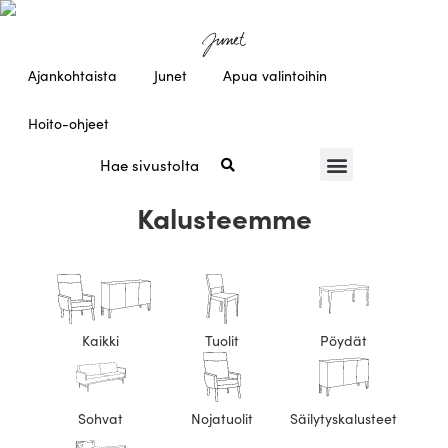
Ajankohtaista
Junet
Apua valintoihin
Hoito-ohjeet
Kalusteemme
Kaikki
Tuolit
Pöydät
Sohvat
Nojatuolit
Säilytyskalusteet