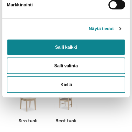
Markkinointi
Mitat
Lisätiedot
Näytä tiedot
Ladattavat tiedostot
Lisätarvikkeet
Salli kaikki
Ohjeet
Salli valinta
Suosittelemme yhdessä:
Kiellä
Siro tuoli
Beat tuoli