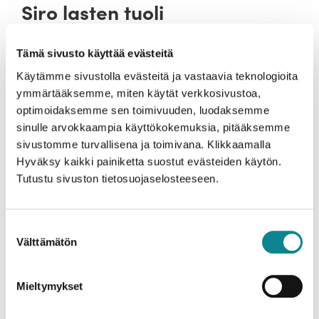
Siro lasten tuoli
Tämä sivusto käyttää evästeitä
Uusin tulokkaamme Siro tuoli on saatavana nyt myös lasten
mitoituksella! Massiivikoivuinen tuoli soveltuu erinomaisesti
Käytämme sivustolla evästeitä ja vastaavia teknologioita
niin leikkialueille kuin koulun harjoitteluun. Mitoituksessa on
ymmärtääksemme, miten käytät verkkosivustoa,
huomioitu eri ikäluokat, tuolia on saatavilla kolmella eri
optimoidaksemme sen toimivuuden, luodaksemme
istuinkorkeudella.
sinulle arvokkaampia käyttökokemuksia, pitääksemme
sivustomme turvallisena ja toimivana. Klikkaamalla
Pöytäparina Siro lastenpöytä, jossa vastaavasti kolme eri
Hyväksy kaikki painiketta suostut evästeiden käytön.
korkeutta saatavilla.
Tutustu sivuston tietosuojaselosteeseen.
Suostumuksen
Välttämätön
valinta
Mieltymykset