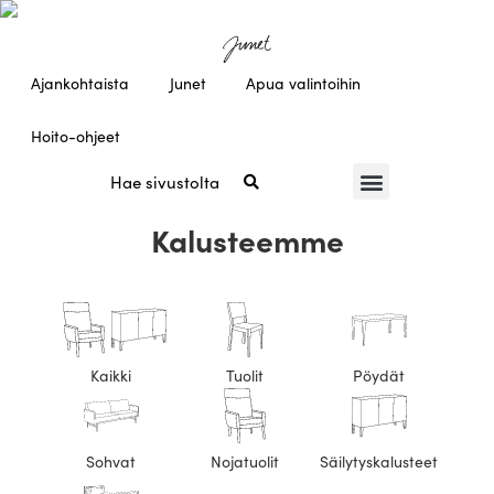
Ajankohtaista
Junet
Apua valintoihin
Hoito-ohjeet
Kalusteemme
Kaikki
Tuolit
Pöydät
Sohvat
Nojatuolit
Säilytyskalusteet