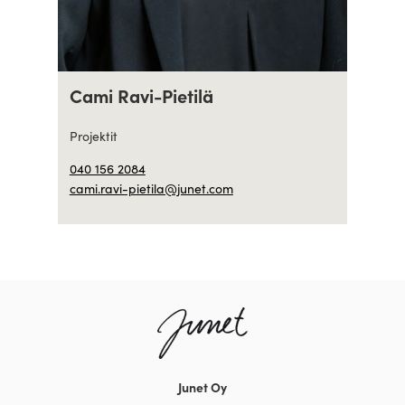
Cami Ravi-Pietilä
Projektit
040 156 2084
cami.ravi-pietila@junet.com
Junet Oy