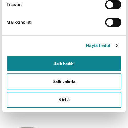
Tilastot
Markkinointi
Mitat
Näytä tiedot
Lisätiedot
Salli kaikki
Ladattavat tiedostot
Lisätarvikkeet
Salli valinta
Ohjeet
Kiellä
Suosittelemme yhdessä: