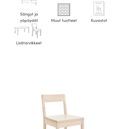
Sängyt ja
yöpöydät
Muut tuotteet
Kuvastot
Lisätarvikkeet