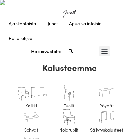
Ajankohtaista
Junet
Apua valintoihin
Hoito-ohjeet
Kalusteemme
Kaikki
Tuolit
Pöydät
Sohvat
Nojatuolit
Säilytyskalusteet