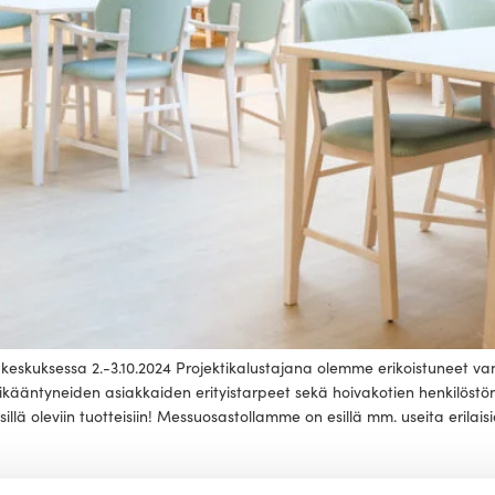
skuksessa 2.-3.10.2024 Projektikalustajana olemme erikoistuneet van
n ikääntyneiden asiakkaiden erityistarpeet sekä hoivakotien henkilös
lä oleviin tuotteisiin! Messuosastollamme on esillä mm. useita erilaisia