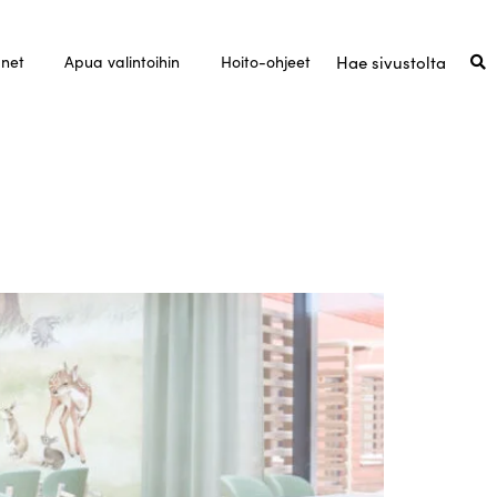
unet
Apua valintoihin
Hoito-ohjeet