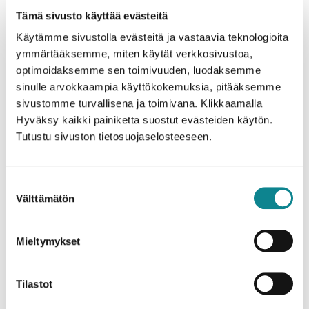
Tämä sivusto käyttää evästeitä
Olemme mukana KOPA 2024
Käytämme sivustolla evästeitä ja vastaavia teknologioita
-tapahtumassa 5.-6.11.
ymmärtääksemme, miten käytät verkkosivustoa,
optimoidaksemme sen toimivuuden, luodaksemme
sinulle arvokkaampia käyttökokemuksia, pitääksemme
Hei sote-alan ammattilainen. Aiotko vierailla ensi viikolla
sivustomme turvallisena ja toimivana. Klikkaamalla
KOPA 2024 -tapahtumassa?
Hyväksy kaikki painiketta suostut evästeiden käytön.
Tutustu sivuston tietosuojaselosteeseen.
Olemme mukana
KOPA 2024 – Kotihoito ja palveluasuminen
-
tapahtumassa 5. – 6.11. Tapahtumapaikkana on Clarion Hotel
Helsinki Airport, Vantaa.
Suostumuksen
Kyseessä on Suomen suurin vanhusten ja vammaisten
Välttämätön
valinta
palveluiden kehitysfoorumi, joka kokoaa yhteen alan
ammattilaisia.
Mieltymykset
Tervetuloa osastollemme keskustelemaan hoiva- ja
palvelukotien kalustamisesta sekä tutustumaan
lähituotantona Suomessa valmistettuihin kalusteisiimme.
Tilastot
Mallistomme on täynnä kodinomaisia, kestäviä kalusteita,