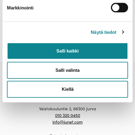
jotka on suunniteltu erityisesti hoivakohteisiin.
Markkinointi
PREVIOUS
NEXT
Hyvä ikä -messuilla 2.-3.10.2024
Haemme huonekaluompelijaa
Näytä tiedot
Salli kaikki
Salli valinta
Kiellä
Junet Oy
Veistokouluntie 2, 66300 Jurva
010 320 0450
info@junet.com