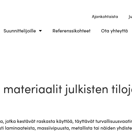
Ajankohtaista
J
Suunnittelijoille
Referenssikohteet
Ota yhteyttä
materiaalit julkisten tilo
eja, jotka kestävät raskasta käyttöä, täyttävät turvallisuusvaati
sti laminaateista, massiivipuusta, metallista tai näiden yhdist