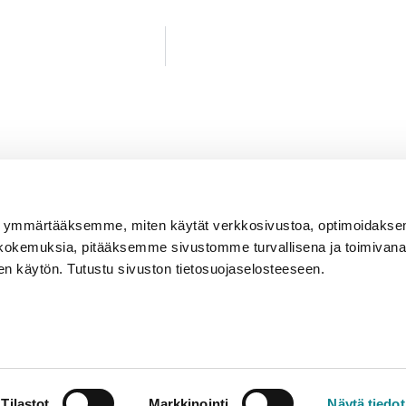
oita ymmärtääksemme, miten käytät verkkosivustoa, optimoidak
Tutustu kuvastoon
kokemuksia, pitääksemme sivustomme turvallisena ja toimivana
Ota yhteyttä
en käytön. Tutustu sivuston tietosuojaselosteeseen.
va
© Junet Oy | Site by:
WebAula.fi
Tilastot
Markkinointi
Näytä tiedot