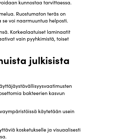
 voidaan kunnostaa tarvittaessa.
 melua. Ruostumaton teräs on
a se voi naarmuuntua helposti.
nsä. Korkealaatuiset laminaatit
ativat vain pyyhkimistä, toiset
ista julkisista
 käyttäjäystävällisyysvaatimusten
okosettomia bakteerien kasvun
ivaympäristöissä käytetään usein
ttäviä kosketukselle ja visuaalisesti
sa.