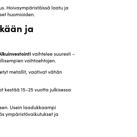
us. Hoivaympäristöissä laatu ja
peet huomioiden.
ikään ja
Alkuinvestointi
vaihtelee suuresti –
lisempien vaihtoehtojen.
etyt metallit, vaativat vähän
t kestää 15–25 vuotta julkisessa
misen. Usein laadukkaampi
yös ympäristövaikutukset ja