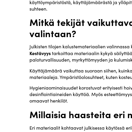
käyttöympäristöstä, käyttäjämäärästä ja ylläpit
suhteen.
Mitkä tekijät vaikuttava
valintaan?
Julkisten tilojen kalustemateriaalien valinnassa 
Kestävyys
tarkoittaa materiaalin kykyä säilyttä
paloturvallisuuden, myrkyttömyyden ja kulumis
Käyttäjämäärä vaikuttaa suoraan siihen, kuinka 
materiaaleja. Ympäristöolosuhteet, kuten kosteu
Hygieniaominaisuudet korostuvat erityisesti hoiva
desinfiointiaineiden käyttöä. Myös esteettömyys 
omaavat henkilöt.
Millaisia haasteita eri
Eri materiaalit kohtaavat julkisessa käytössä er