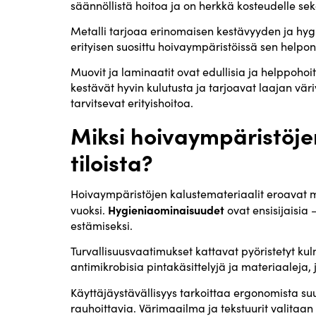
säännöllistä hoitoa ja on herkkä kosteudelle se
Metalli tarjoaa erinomaisen kestävyyden ja hyg
erityisen suosittu hoivaympäristöissä sen helpo
Muovit ja laminaatit ovat edullisia ja helppoho
kestävät hyvin kulutusta ja tarjoavat laajan vär
tarvitsevat erityishoitoa.
Miksi hoivaympäristöjen
tiloista?
Hoivaympäristöjen kalustemateriaalit eroavat mui
Hygieniaominaisuudet
vuoksi.
ovat ensisijaisia 
estämiseksi.
Turvallisuusvaatimukset kattavat pyöristetyt k
antimikrobisia pintakäsittelyjä ja materiaaleja, 
Käyttäjäystävällisyys tarkoittaa ergonomista suun
rauhoittavia. Värimaailma ja tekstuurit valitaan