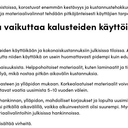
toimistoissa, korostuvat enemmän kestävyys ja kustannustehokku
 ja materiaalivalinnat tehdään pitkäjänteisesti käyttäjien tar
 vaikuttaa kalusteiden käyttö
eiden käyttöikään ja kokonaiskustannuksiin julkisissa tiloissa.
a niiden käyttöikä on usein huomattavasti pidempi kuin edul
isuuksista. Helppohoitoiset materiaalit, kuten laminaatit ja ti
elyä, mikä nostaa pitkän aikavälin kustannuksia.
steen ja ylläpidon mukaan. Korkealaatuiset materiaalit voiva
avat vaatia uusimista 5–10 vuoden välein.
uhankinnan, ylläpidon, mahdolliset korjaukset ja lopulta uusi
 pitkällä aikavälillä, vaikka alkuinvestointi olisi suurempi. M
alivalintoihin julkisissa hankinnoissa.
isältää virheitä.