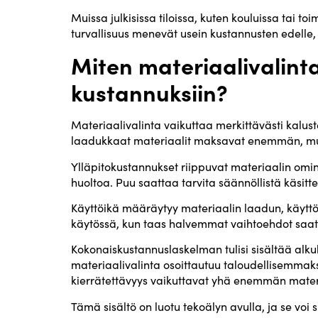
Muissa julkisissa tiloissa, kuten kouluissa tai 
turvallisuus menevät usein kustannusten edelle,
Miten materiaalivalinta
kustannuksiin?
Materiaalivalinta vaikuttaa merkittävästi kalust
laadukkaat materiaalit maksavat enemmän, mutt
Ylläpitokustannukset riippuvat materiaalin omina
huoltoa. Puu saattaa tarvita säännöllistä käsitt
Käyttöikä määräytyy materiaalin laadun, käyttöa
käytössä, kun taas halvemmat vaihtoehdot saatt
Kokonaiskustannuslaskelman tulisi sisältää alk
materiaalivalinta osoittautuu taloudellisemmaksi
kierrätettävyys vaikuttavat yhä enemmän materia
Tämä sisältö on luotu tekoälyn avulla, ja se voi s