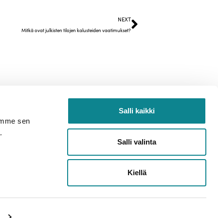
NEXT
Mitkä ovat julkisten tilojen kalusteiden vaatimukset?
Salli kaikki
semme sen
.
Salli valinta
Kiellä