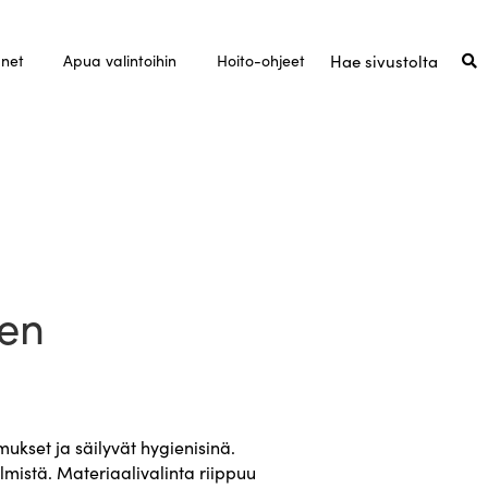
unet
Apua valintoihin
Hoito-ohjeet
jen
mukset ja säilyvät hygienisinä.
elmistä. Materiaalivalinta riippuu