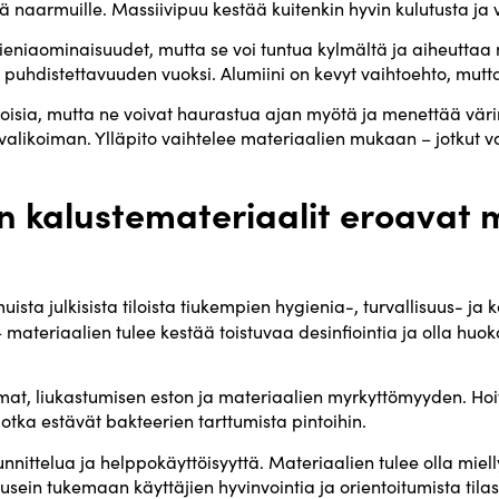
kä naarmuille. Massiivipuu kestää kuitenkin hyvin kulutusta ja
ieniaominaisuudet, mutta se voi tuntua kylmältä ja aiheuttaa
n puhdistettavuuden vuoksi. Alumiini on kevyt vaihtoehto, mutt
itoisia, mutta ne voivat haurastua ajan myötä ja menettää väri
ivalikoiman. Ylläpito vaihtelee materiaalien mukaan – jotkut va
 kalustemateriaalit eroavat mu
sta julkisista tiloista tiukempien hygienia-, turvallisuus- ja
– materiaalien tulee kestää toistuvaa desinfiointia ja olla hu
ulmat, liukastumisen eston ja materiaalien myrkyttömyyden. Ho
jotka estävät bakteerien tarttumista pintoihin.
nittelua ja helppokäyttöisyyttä. Materiaalien tulee olla mielly
 usein tukemaan käyttäjien hyvinvointia ja orientoitumista tilas