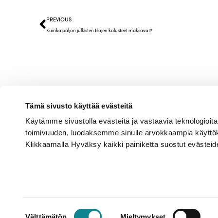
PREVIOUS
Kuinka paljon julkisten tilojen kalusteet maksavat?
Tämä sivusto käyttää evästeitä
Käytämme sivustolla evästeitä ja vastaavia teknologi
Junet Oy
toimivuuden, luodaksemme sinulle arvokkaampia käyttö
Klikkaamalla Hyväksy kaikki painiketta suostut evästeid
Veistokouluntie 2, 66300 Jur
010 320 0450
info@junet.com
Suostumuksen
Välttämätön
Mieltymykset