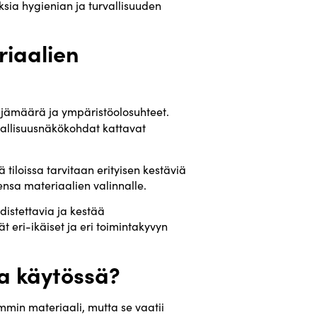
sia hygienian ja turvallisuuden
riaalien
ttäjämäärä ja ympäristöolosuhteet.
vallisuusnäkökohdat kattavat
tiloissa tarvitaan erityisen kestäviä
ensa materiaalien valinnalle.
distettavia ja kestää
t eri-ikäiset ja eri toimintakyvyn
sa käytössä?
mmin materiaali, mutta se vaatii