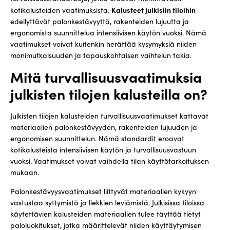
Kalusteet julkisiin tiloihin
kotikalusteiden vaatimuksista.
edellyttävät palonkestävyyttä, rakenteiden lujuutta ja
ergonomista suunnittelua intensiivisen käytön vuoksi. Nämä
vaatimukset voivat kuitenkin herättää kysymyksiä niiden
monimutkaisuuden ja tapauskohtaisen vaihtelun takia.
Mitä turvallisuusvaatimuksia
julkisten tilojen kalusteilla on?
Julkisten tilojen kalusteiden turvallisuusvaatimukset kattavat
materiaalien palonkestävyyden, rakenteiden lujuuden ja
ergonomisen suunnittelun. Nämä standardit eroavat
kotikalusteista intensiivisen käytön ja turvallisuusvastuun
vuoksi. Vaatimukset voivat vaihdella tilan käyttötarkoituksen
mukaan.
Palonkestävyysvaatimukset liittyvät materiaalien kykyyn
vastustaa syttymistä ja liekkien leviämistä. Julkisissa tiloissa
käytettävien kalusteiden materiaalien tulee täyttää tietyt
paloluokitukset, jotka määrittelevät niiden käyttäytymisen