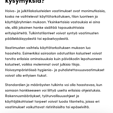
Hoiva- ja julkitilakalusteiden vaatimukset ovat monimutkaisia,
koska ne vaihtelevat käyttötarkoituksen, tilan luonteen ja
käyttäjäryhmien mukaan. Yksinkertaisia vastauksia ei aina
ole, sillä jokainen hanke sisältää tapauskohtaisia
erityispiirteitä. Tulkintatilanteet voivat syntyä vaatimusten
päällekkäisyydestä tai epäselvyydestä.
Vaatimusten vaihtelu käyttötarkoituksen mukaan luo
haasteita. Esimerkiksi sairaalan odotustilan kalusteet voivat
tarvita erilaisia ominaisuuksia kuin päiväkodin lepohuoneen
kalusteet, vaikka molemmat ovat julkisia tiloja.
Hoivaympäristöissä hygienia- ja puhdistettavuusvaatimukset
voivat olla erityisen tiukat.
Standardien ja määräysten tulkinta voi olla haastavaa, kun
samaan hankkeeseen voi liittyä useita erilaisia ohjeistuksia.
Rakennusmääräykset, työturvallisuusohjeet ja
käyttäjäkohtaiset tarpeet voivat luoda tilanteita, joissa eri
vaatimukset vaikuttavat ristiriitaisilta tai epäselviltä.