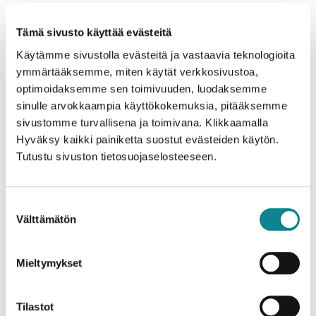
Teknisten yksityiskohtien ymmärtäminen vaatii usein
asiantuntemusta, jota kaikilla hankkeen osapuolilla ei
Tämä sivusto käyttää evästeitä
Materiaalien ominaisuudet
välttämättä ole.
,
Käytämme sivustolla evästeitä ja vastaavia teknologioita
testausmenetelmät ja sertifioinnit voivat olla monimutkaisia
aiheita, jotka herättävät kysymyksiä hankkeen eri vaiheissa.
ymmärtääksemme, miten käytät verkkosivustoa,
optimoidaksemme sen toimivuuden, luodaksemme
Ketkä osallistuvat
sinulle arvokkaampia käyttökokemuksia, pitääksemme
julkitilakalusteiden
sivustomme turvallisena ja toimivana. Klikkaamalla
Hyväksy kaikki painiketta suostut evästeiden käytön.
hankintaprosessiin ja missä
Tutustu sivuston tietosuojaselosteeseen.
rooleissa?
Julkitilakalusteiden hankintaprosessiin osallistuu useita
Suostumuksen
toimijoita: tilaajat, käyttäjät, suunnittelijat, kalustetoimittajat
Välttämätön
valinta
ja viranomaiset. Jokaisen osapuolen vastuut ja näkökulmat
voivat vaihdella hankkeen eri vaiheissa. Yhteistyö näiden
toimijoiden välillä on keskeistä onnistuneen lopputuloksen
Mieltymykset
kannalta.
Tilaajat määrittelevät hankkeen tavoitteet, budjetin ja
Tilastot