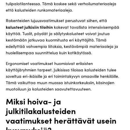
tulipalotilanteessa. Tämä koskee sekä verhoilumateriaaleja
että kalusteiden runkomateriaaleja.
Rakenteiden lujuusvaatimukset perustuvat siihen, että
kalusteet julkisiin tiloihin
kokevat tavallista intensiivisempää
käyttöä. Tuolit, pöydät ja säilytyskalusteet voivat joutua
kestämään jatkuvaa kuormitusta eri käyttäjiltä. Tämä
edellyttää vahvempia liitoksia, kestävämpiä materiaaleja ja
huolellisempaa suunnittelua kuin kotikäytössä.
Ergonomiset vaatimukset huomioivat erilaisten
käyttäjäryhmien tarpeet. Julkisissa tiloissa kalusteiden tulee
soveltua eri-ikäisille ja eri toimintakyvyn omaaville henkilöille.
Tämä vaikuttaa muun muassa istuinkorkeuksiin, käsinojien
muotoiluun ja kalusteiden saavutettavuuteen.
Miksi hoiva- ja
julkitilakalusteiden
vaatimukset herättävät usein
kysymyksiä?