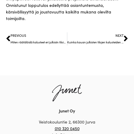
Onnistunut lopputulos edellyttää asiantuntemusta,
kärsivällisyyttä ja joustavuutta kaikilta mukana olevilta
toimijoilta.
PREVIOUS
NEXT
Miten räätälöidä kalusteet eri julkisiin tiloihin?
Kuinka kauan julkisten tilojen kalusteiden toimitus kestää?
Junet Oy
Veistokouluntie 2, 66300 Jurva
010 320 0450