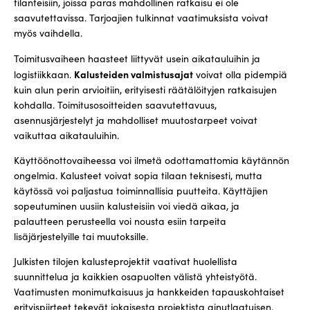
tilanteisiin, joissa paras mahdollinen ratkaisu ei ole
saavutettavissa. Tarjoajien tulkinnat vaatimuksista voivat
myös vaihdella.
Toimitusvaiheen haasteet liittyvät usein aikatauluihin ja
Kalusteiden valmistusajat
logistiikkaan.
voivat olla pidempiä
kuin alun perin arvioitiin, erityisesti räätälöityjen ratkaisujen
kohdalla. Toimitusosoitteiden saavutettavuus,
asennusjärjestelyt ja mahdolliset muutostarpeet voivat
vaikuttaa aikatauluihin.
Käyttöönottovaiheessa voi ilmetä odottamattomia käytännön
ongelmia. Kalusteet voivat sopia tilaan teknisesti, mutta
käytössä voi paljastua toiminnallisia puutteita. Käyttäjien
sopeutuminen uusiin kalusteisiin voi viedä aikaa, ja
palautteen perusteella voi nousta esiin tarpeita
lisäjärjestelyille tai muutoksille.
Julkisten tilojen kalusteprojektit vaativat huolellista
suunnittelua ja kaikkien osapuolten välistä yhteistyötä.
Vaatimusten monimutkaisuus ja hankkeiden tapauskohtaiset
erityispiirteet tekevät jokaisesta projektista ainutlaatuisen.