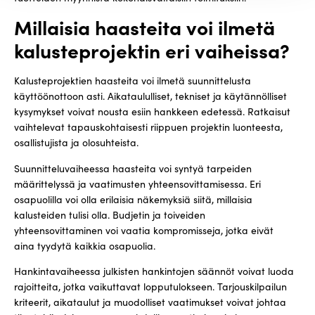
Millaisia haasteita voi ilmetä
kalusteprojektin eri vaiheissa?
Kalusteprojektien haasteita voi ilmetä suunnittelusta
käyttöönottoon asti. Aikataululliset, tekniset ja käytännölliset
kysymykset voivat nousta esiin hankkeen edetessä. Ratkaisut
vaihtelevat tapauskohtaisesti riippuen projektin luonteesta,
osallistujista ja olosuhteista.
Suunnitteluvaiheessa haasteita voi syntyä tarpeiden
määrittelyssä ja vaatimusten yhteensovittamisessa. Eri
osapuolilla voi olla erilaisia näkemyksiä siitä, millaisia
kalusteiden tulisi olla. Budjetin ja toiveiden
yhteensovittaminen voi vaatia kompromisseja, jotka eivät
aina tyydytä kaikkia osapuolia.
Hankintavaiheessa julkisten hankintojen säännöt voivat luoda
rajoitteita, jotka vaikuttavat lopputulokseen. Tarjouskilpailun
kriteerit, aikataulut ja muodolliset vaatimukset voivat johtaa