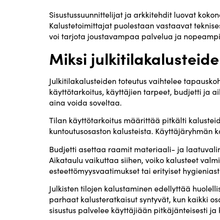
Sisustussuunnittelijat ja arkkitehdit luovat koko
Kalustetoimittajat puolestaan vastaavat teknise
voi tarjota joustavampaa palvelua ja nopeampia
Miksi julkitilakalusteid
Julkitilakalusteiden toteutus vaihtelee tapausko
käyttötarkoitus, käyttäjien tarpeet, budjetti ja 
aina voida soveltaa.
Tilan käyttötarkoitus määrittää pitkälti kalust
kuntoutusosaston kalusteista. Käyttäjäryhmän ko
Budjetti asettaa raamit materiaali- ja laatuvali
Aikataulu vaikuttaa siihen, voiko kalusteet valm
esteettömyysvaatimukset tai erityiset hygieniasta
Julkisten tilojen kalustaminen edellyttää huolelli
parhaat kalusteratkaisut syntyvät, kun kaikki o
sisustus palvelee käyttäjiään pitkäjänteisesti ja 