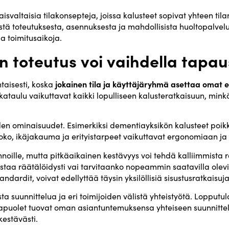
naisvaltaisia tilakonsepteja, joissa kalusteet sopivat yhteen til
stä toteutuksesta, asennuksesta ja mahdollisista huoltopalvelu
 toimitusaikoja.
en toteutus voi vaihdella tapa
jokainen tila ja käyttäjäryhmä asettaa omat 
htaisesti, koska
aikataulu vaikuttavat kaikki lopulliseen kalusteratkaisuun, mink
eiden ominaisuudet. Esimerkiksi dementiayksikön kalusteet poik
ko, ikäjakauma ja erityistarpeet vaikuttavat ergonomiaan ja t
nnoille, mutta pitkäaikainen kestävyys voi tehdä kalliimmista r
istaa räätälöidysti vai tarvitaanko nopeammin saatavilla olevia
ndardit, voivat edellyttää täysin yksilöllisiä sisustusratkaisuja
sta suunnittelua ja eri toimijoiden välistä yhteistyötä. Lopputul
sapuolet tuovat oman asiantuntemuksensa yhteiseen suunnittelu
kestävästi.