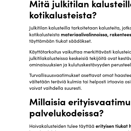
Mitä julkitilan kalustei
kotikalusteista?
Julkitilan kalusteilla tarkoitetaan kalusteita, j
materiaalivalinnoissa, rakentees
kotikalusteista
täyttämään tiukat säädökset.
Käyttötarkoitus vaikuttaa merkittävästi kalustei
julkitilakalusteissa keskeisiä tekijöitä ovat kes
ominaisuuksien ja kulutuskestävyyden perusteel
Turvallisuusvaatimukset asettavat omat haasteens
vältetään teräviä kulmia tai helposti irtoavia os
voivat vaihdella suuresti.
Millaisia erityisvaatimuk
palvelukodeissa?
erityisen tiuka
Hoivakalusteiden tulee täyttää