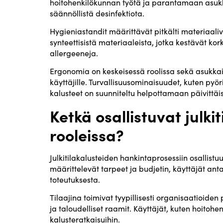
hoitohenkilökunnan työtä ja parantamaan asukka
säännöllistä desinfektiota.
Hygieniastandit määrittävät pitkälti materiaaliv
synteettisistä materiaaleista, jotka kestävät ko
allergeeneja.
Ergonomia on keskeisessä roolissa sekä asukkaid
käyttäjille. Turvallisuusominaisuudet, kuten pyör
kalusteet on suunniteltu helpottamaan päivittäis
Ketkä osallistuvat julki
rooleissa?
Julkitilakalusteiden hankintaprosessiin osallistuu 
määrittelevät tarpeet ja budjetin, käyttäjät an
toteutuksesta.
Tilaajina toimivat tyypillisesti organisaatioide
ja taloudelliset raamit. Käyttäjät, kuten hoitohe
kalusteratkaisuihin.