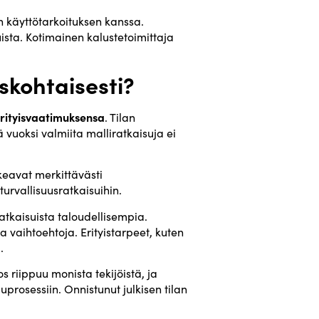
an käyttötarkoituksen kanssa.
ista. Kotimainen kalustetoimittaja
uskohtaisesti?
erityisvaatimuksensa
. Tilan
ä vuoksi valmiita malliratkaisuja ei
keavat merkittävästi
urvallisuusratkaisuihin.
atkaisuista taloudellisempia.
 vaihtoehtoja. Erityistarpeet, kuten
.
os riippuu monista tekijöistä, ja
prosessiin. Onnistunut julkisen tilan