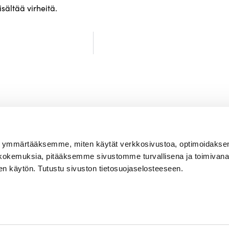
isältää virheitä.
oita ymmärtääksemme, miten käytät verkkosivustoa, optimoidak
Tutustu kuvastoon
kokemuksia, pitääksemme sivustomme turvallisena ja toimivana
Ota yhteyttä
en käytön. Tutustu sivuston tietosuojaselosteeseen.
va