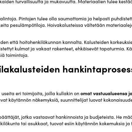
iden turvallisuutta ja mukavuutta. Materiaalien tulee kestää
alintoja. Pintojen tulee olla saumattomia ja helposti puhdiste
rkeita pesulämpötiloja. Hoivakalusteissa vältetään materiaaleja,
en että hoitohenkilökunnan kannalta. Kalusteiden korkeuksien j
istettyt kulmat ja vakaat rakenteet, ehkäisevät tapaturmia. Käy
iä toimintoja.
tilakalusteiden hankintaprosess
omat vastuualueensa j
useita eri toimijoita, joilla kullakin on
tavat käytännön näkemyksiä, suunnittelijat luovat kokonaisuude
n päättäjät, jotka vastaavat hankinnoista ja budjeteista. He mä
nkilökunta tai asukkaat, tuovat esiin käytännön kokemuksia ja ta