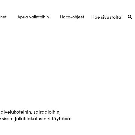
unet
Apua valintoihin
Hoito-ohjeet
 palvelukoteihin, sairaaloihin,
sissa. Julkitilakalusteet täyttävät