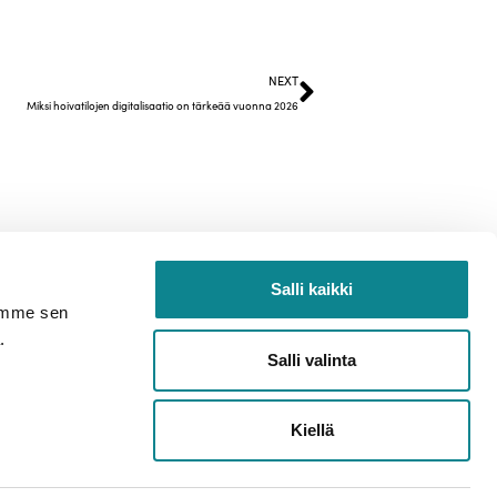
NEXT
Miksi hoivatilojen digitalisaatio on tärkeää vuonna 2026
Salli kaikki
semme sen
.
Salli valinta
Kiellä