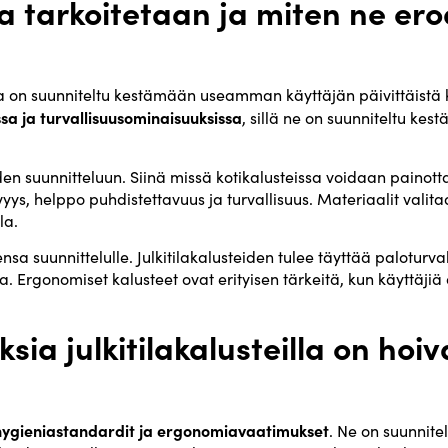
lla tarkoitetaan ja miten ne er
otka on suunniteltu kestämään useamman käyttäjän päivittäistä k
sa ja turvallisuusominaisuuksissa
, sillä ne on suunniteltu ke
den suunnitteluun. Siinä missä kotikalusteissa voidaan painott
tävyys, helppo puhdistettavuus ja turvallisuus. Materiaalit valit
la.
a suunnittelulle. Julkitilakalusteiden tulee täyttää paloturva
ia. Ergonomiset kalusteet ovat erityisen tärkeitä, kun käyttäji
sia julkitilakalusteilla on hoiv
t hygieniastandardit ja ergonomiavaatimukset
. Ne on suunnit