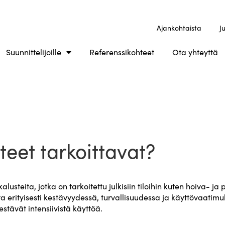
Ajankohtaista
J
Suunnittelijoille
Referenssikohteet
Ota yhteyttä
steet tarkoittavat?
kalusteita, jotka on tarkoitettu julkisiin tiloihin kuten hoiva- ja
ta erityisesti kestävyydessä, turvallisuudessa ja käyttövaatimuk
estävät intensiivistä käyttöä.