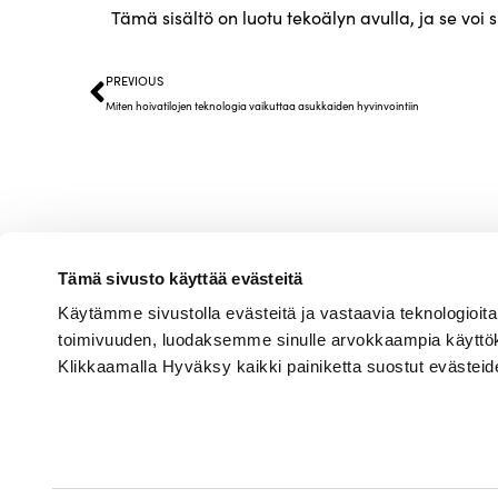
Tämä sisältö on luotu tekoälyn avulla, ja se voi s
PREVIOUS
Miten hoivatilojen teknologia vaikuttaa asukkaiden hyvinvointiin
Tämä sivusto käyttää evästeitä
Käytämme sivustolla evästeitä ja vastaavia teknologi
Junet Oy
toimivuuden, luodaksemme sinulle arvokkaampia käyttö
Klikkaamalla Hyväksy kaikki painiketta suostut evästeid
Veistokouluntie 2, 66300 Jur
010 320 0450
info@junet.com