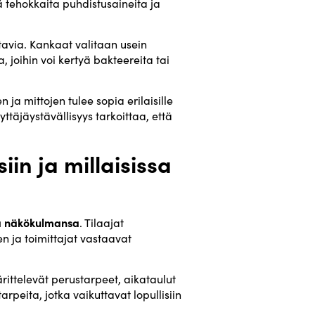
 tehokkaita puhdistusaineita ja
ttavia. Kankaat valitaan usein
 joihin voi kertyä bakteereita tai
a mittojen tulee sopia erilaisille
ttäjäystävällisyys tarkoittaa, että
iin ja millaisissa
a näkökulmansa
. Tilaajat
n ja toimittajat vastaavat
ärittelevät perustarpeet, aikataulut
rpeita, jotka vaikuttavat lopullisiin