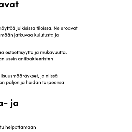
oavat
äyttöä julkisissa tiloissa. Ne eroavat
stämään jatkuvaa kulutusta ja
aa esteettisyyttä ja mukavuutta,
aan usein antibakteeristen
llisuusmääräykset, ja niissä
ä on paljon ja heidän tarpeensa
a- ja
eltu helpottamaan