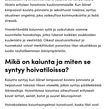
tiloista erityisen haastavia kuulovammaisille. Kun äänet
kimpoavat kovista pinnoista ja sekoittuvat toisiinsa, syntyy
akustinen ongelma, joka vaikeuttaa kommunikointia ja lisää
stressiä.
Ymmärtämällä kaiunnan syitä ja vaikutuksia voimme
suunnitella hoivakoteja, jotka tukevat kaikkien asukkaiden
kuulemista ja viestintää. Oikeat sisustusratkaisut ja
huonekalut voivat merkittävästi parantaa tilan akustiikkaa ja
luoda rauhallisemman ääniympäristön.
Mikä on kaiunta ja miten se
syntyy hoivatiloissa?
Kaiunta syntyy, kun äänet kimpoavat kovista pinnoista ja
heijastuvat takaisin tilaan viiveellä, jolloin syntyy päällekkäisiä
ääniaaltoja. Hoivatiloissa kaiuntaa aiheuttavat erityisesti
kovat lattiat, seinät, katot ja suuret ikkunapinnat.
Hoivakodeissa kaiuntaongelmat korostuvat, koska tilat ovat