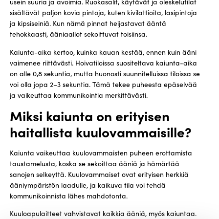
usein suuria ja avoimia. Ruokasalit, käytävät ja oleskelutilat
sisältävät paljon kovia pintoja, kuten kivilattioita, lasipintoja
ja kipsiseiniä. Kun nämä pinnat heijastavat ääntä
tehokkaasti, ääniaallot sekoittuvat toisiinsa.
Kaiunta-aika kertoo, kuinka kauan kestää, ennen kuin ääni
vaimenee riittävästi. Hoivatiloissa suositeltava kaiunta-aika
on alle 0,8 sekuntia, mutta huonosti suunnitelluissa tiloissa se
voi olla jopa 2–3 sekuntia. Tämä tekee puheesta epäselvää
ja vaikeuttaa kommunikointia merkittävästi.
Miksi kaiunta on erityisen
haitallista kuulovammaisille?
Kaiunta vaikeuttaa kuulovammaisten puheen erottamista
taustamelusta, koska se sekoittaa ääniä ja hämärtää
sanojen selkeyttä. Kuulovammaiset ovat erityisen herkkiä
ääniympäristön laadulle, ja kaikuva tila voi tehdä
kommunikoinnista lähes mahdotonta.
Kuuloapulaitteet vahvistavat kaikkia ääniä, myös kaiuntaa.