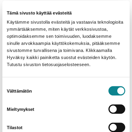
Kun alkuperäinen puhe ja sen heijastukset saapuvat
kuulolaitteeseen eri aikoina, syntyy äänien päällekkäisyyttä,
Tämä sivusto käyttää evästeitä
joka hankaloittaa puheen ymmärtämistä. Tämä pakottaa
Käytämme sivustolla evästeitä ja vastaavia teknologioita
kuulovammaisen keskittymään enemmän kuuntelemiseen,
mikä aiheuttaa väsymystä.
ymmärtääksemme, miten käytät verkkosivustoa,
optimoidaksemme sen toimivuuden, luodaksemme
Kaiunta vaikuttaa myös huuliltalukemiseen, jota monet
sinulle arvokkaampia käyttökokemuksia, pitääksemme
kuulovammaiset käyttävät kommunikoinnin tukena. Kun
sivustomme turvallisena ja toimivana. Klikkaamalla
ääniympäristö on sekava, keskittyminen visuaalisiin vihjeisiin
Hyväksy kaikki painiketta suostut evästeiden käytön.
vaikeutuu. Lisäksi kaikuva tila voi aiheuttaa ahdistusta ja
Tutustu sivuston tietosuojaselosteeseen.
eristäytymisen tunnetta, kun sosiaalinen kanssakäyminen käy
raskaaksi.
Miten huonekalut vaikuttavat
Suostumuksen
Välttämätön
tilan akustiikkaan?
valinta
Huonekalut auttavat äänenvaimennuksessa absorboimalla
Mieltymykset
ääntä ja katkaisemalla ääniaaltojen kulkua, mikä vähentää
kaiuntaa merkittävästi. Pehmeitä materiaaleja sisältävät
huonekalut imevät ääntä, kun taas kovat pinnat heijastavat
Tilastot