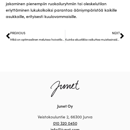
jakaminen pienempiin ruokailuryhmiin tai oleskelutilan
eriyttäminen lukukolkoiksi parantaa ääniympäristöä kaikille
asukkaille, erityisesti kuulovammaisille.
PREVIOUS
NEXT
Mikä on optimaalinen melutaso hoivatilojen ruokailuhuoneissa?
Kuinka akustiikka vaikuttaa muistisairaiden käyttäytymiseen?
Junet Oy
Veistokouluntie 2, 66300 Jurva
010 320 0450
info@junet.com