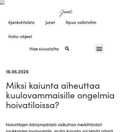
Ajankohtaista
Junet
Apua valintoihin
Hoito-ohjeet
16.06.2026
Miksi kaiunta aiheuttaa
kuulovammaisille ongelmia
hoivatiloissa?
Hoivatilojen ääniympäristö vaikuttaa merkittävästi
asukkaiden hyvinvointiin, mutta kaiunta voi tehdä näistä