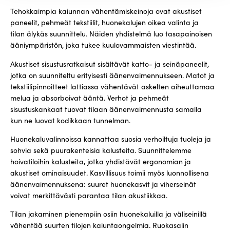
Tehokkaimpia kaiunnan vähentämiskeinoja ovat akustiset
paneelit, pehmeät tekstiilit, huonekalujen oikea valinta ja
tilan älykäs suunnittelu. Näiden yhdistelmä luo tasapainoisen
ääniympäristön, joka tukee kuulovammaisten viestintää.
Akustiset sisustusratkaisut sisältävät katto- ja seinäpaneelit,
jotka on suunniteltu erityisesti äänenvaimennukseen. Matot ja
tekstiilipinnoitteet lattiassa vähentävät askelten aiheuttamaa
melua ja absorboivat ääntä. Verhot ja pehmeät
sisustuskankaat tuovat tilaan äänenvaimennusta samalla
kun ne luovat kodikkaan tunnelman.
Huonekaluvalinnoissa kannattaa suosia verhoiltuja tuoleja ja
sohvia sekä puurakenteisia kalusteita. Suunnittelemme
hoivatiloihin kalusteita, jotka yhdistävät ergonomian ja
akustiset ominaisuudet. Kasvillisuus toimii myös luonnollisena
äänenvaimennuksena: suuret huonekasvit ja viherseinät
voivat merkittävästi parantaa tilan akustiikkaa.
Tilan jakaminen pienempiin osiin huonekaluilla ja väliseinillä
vähentää suurten tilojen kaiuntaongelmia. Ruokasalin