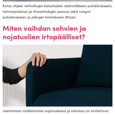
Katso ohjeet verhoiltujen kalusteiden säännölliseen puhdistukseen,
tahranpoistoon ja irtoverhoilujen pesuun sekä rungon
puhdistukseen ja jalkojen kiristykseen liittyen.
Miten vaihdan sohvien ja
nojatuolien irtopäälliset?
Useimmissa mallistomme nojatuoleissa ja sohvissa on irrotettava