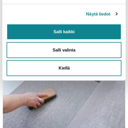
Näytä tiedot
Perehdytyksen avulla opit miten kannattaa toimia, jotta
kalusteiden käyttö ja huolto sujuu mahdollisimman vaivattomasti
ja mistä löydät tarvitsemasi tiedot.
Salli kaikki
Verhoiltujen kalusteiden hoito-
ohjeet
Salli valinta
Kiellä