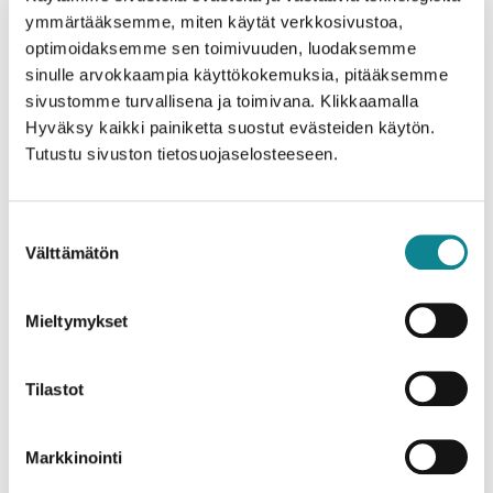
ymmärtääksemme, miten käytät verkkosivustoa,
optimoidaksemme sen toimivuuden, luodaksemme
sinulle arvokkaampia käyttökokemuksia, pitääksemme
sivustomme turvallisena ja toimivana. Klikkaamalla
Katso videolta tai lue ohjeet mm. sähkötyöpöydän resetointiin,
Hyväksy kaikki painiketta suostut evästeiden käytön.
etupyörällisten tuolien oikeaoppiseen käyttöön, sohvan tai
Tutustu sivuston tietosuojaselosteeseen.
nojatuolien jalkojen kiristykseen.
Perehdytys Junet-kalusteiden
käyttöön ja huoltoon
Suostumuksen
Välttämätön
valinta
Mieltymykset
Tilastot
Markkinointi